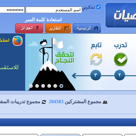
استعادة كلمة السر
مجموع المشتركين
204583
مجموع تدريبات المش