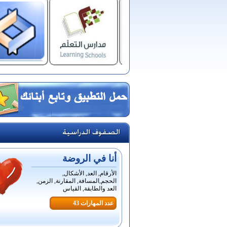
أنا في الروضة
الأرقام, العد, الأشكال,
الحجم,المسافة, المقارنة, الزمن,
العد والطابقة, القياس
عدد المهارات 43