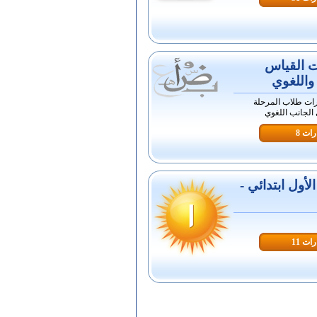
ت القياس
واللغوي
رات طلاب المرحلة
 الجانب اللغوي
ات 8
أول ابتدائي -
ات 11