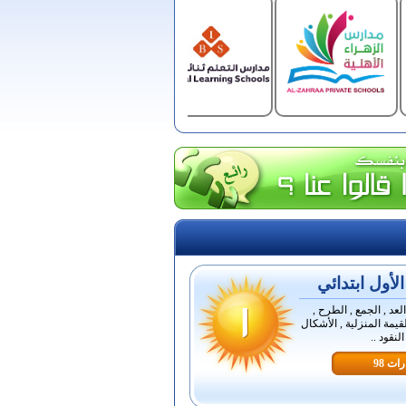
أول ابتدائي
لعد , الجمع , الطرح ,
قيمة المنزلية , الأشكال
لنقود ..
ات 98