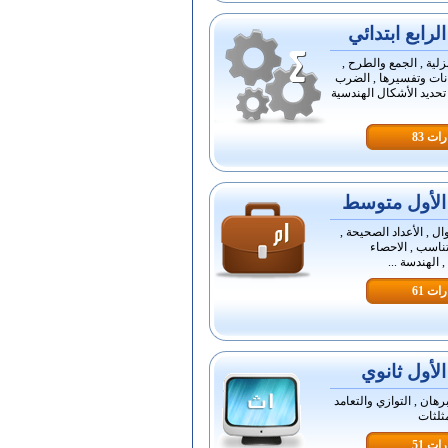
رابع ابتدائي
زلية , الجمع والطرح ,
انات وتفسيرها , الضرب
 تحديد الأشكال الهندسية
ات 83
لأول متوسط
ال , الأعداد الصحيحة ,
تناسب , الاحصاء
, الهندسة ...
ات 61
لأول ثانوي
برهان , التوازي والتعامد
مثلثات
ات 51