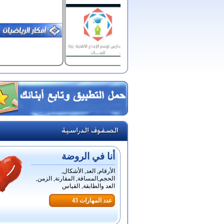
أنا في الروضة
الأرقام, العد, الأشكال,
الحجم,المسافة, المقارنة, الزمن,
العد والطابقة, القياس
عدد المهارات 43