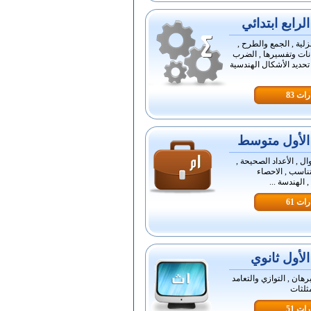
رابع ابتدائي
زلية , الجمع والطرح ,
انات وتفسيرها , الضرب
 تحديد الأشكال الهندسية
ات 83
لأول متوسط
ال , الأعداد الصحيحة ,
تناسب , الاحصاء
, الهندسة ...
ات 61
لأول ثانوي
برهان , التوازي والتعامد
مثلثات
ات 51