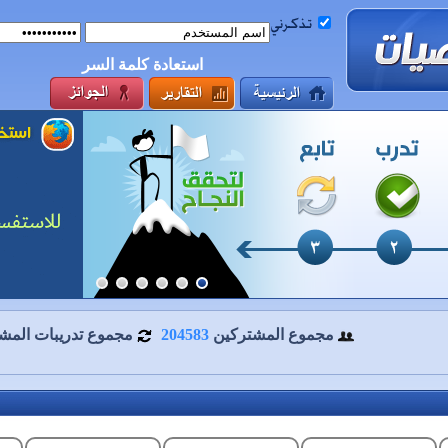
استعادة كلمة السر
مجموع المشتركين
204583
مجموع تدريبات المش