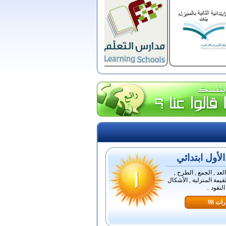
أول ابتدائي
لعد , الجمع , الطرح ,
قيمة المنزلية , الأشكال
لنقود ..
ات 98