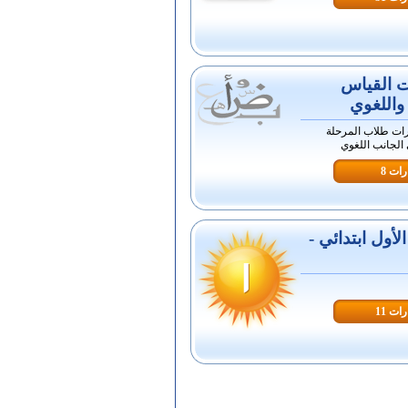
ت القياس
واللغوي
رات طلاب المرحلة
 الجانب اللغوي
ات 8
أول ابتدائي -
ات 11