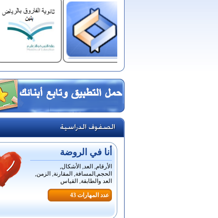
أنا في الروضة
الأرقام, العد, الأشكال,
الحجم,المسافة, المقارنة, الزمن,
العد والطابقة, القياس
عدد المهارات 43