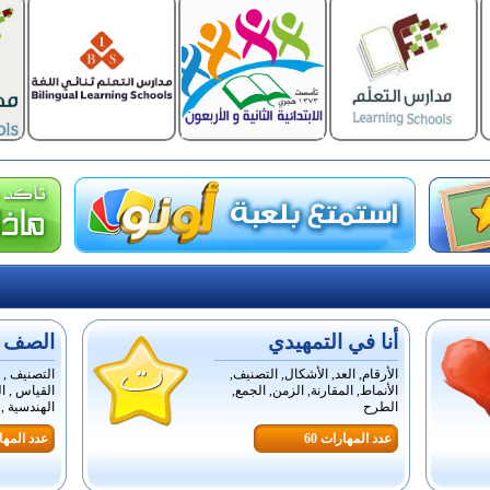
أنا في التمهيدي
الصف ال
الأرقام, العد, الأشكال, التصنيف,
التصنيف , ا
الأنماط, المقارنة, الزمن, الجمع,
القياس , ال
الطرح
الهندسية , ا
عدد المهارات 60
عدد المهار