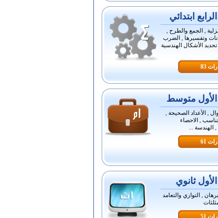
رابع ابتدائي
زلية , الجمع والطرح ,
انات وتفسيرها , الضرب
 تحديد الأشكال الهندسية
ات 83
لأول متوسط
ال , الأعداد الصحيحة ,
تناسب , الاحصاء
, الهندسة ...
ات 61
لأول ثانوي
برهان , التوازي والتعامد
مثلثات
ات 51