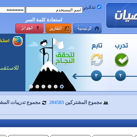
استعادة كلمة السر
مجموع المشتركين
204583
مجموع تدريبات المش