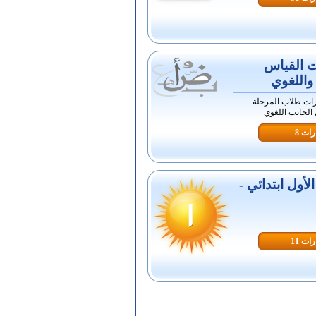
ت القياس
واللغوي
رات طلاب المرحلة
 الجانب اللغوي
ات 8
أول ابتدائي -
ات 11