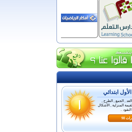
أول ابتدائي
لعد , الجمع , الطرح ,
قيمة المنزلية , الأشكال
لنقود ..
ات 98