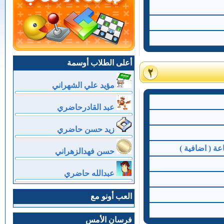
أعلى الطلاب أوسمة
مؤيد علي الشهراني
عبد القادرحاضري
زيد حسن حاضري
ة ( اضافية )
حسن فهدالزهراني
عبدالله حاضري
العب أونو مع
فرسان الأمس