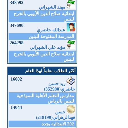
348592
مهند الشهراني
ابتدائية صلاح الدين الأيوبي بالخرج
للبنين
347690
عبدالله حاضري
المدرسة المفتوحة للبنين
264298
مؤيد علي الشهراني
ابتدائية صلاح الدين الأيوبي بالخرج
للبنين
أكثر الطلاب تعلماً لهذا العام
16602
زيد حسن
حاضري(352980)
مدارس التعلم الأهلية النموذجية
للبنين بالرياض
14044
حسن
فهدالزهراني(218190)
202 الابتدائية بجدة