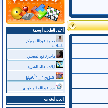
أعلى الطلاب أوسمة
محمد عبدالله بوبكر
باسلامة
هاجر نافع المصلي
ايلاف خالد الشريف
عَبُـوْدِيِ^__^ألْجْدِيْعْ
درر عبدالله المطيري
العب أونو مع