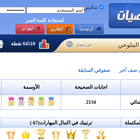
استعادة كلمة السر
64510
نقطة
الملوحي
غير متصل
لى صف آخر
صفوفي السابقة
اجابات الصحيحة
الأوسمة
دائي
2134
مكتملة
ترتيبك في اكمال المهارات
(67 )