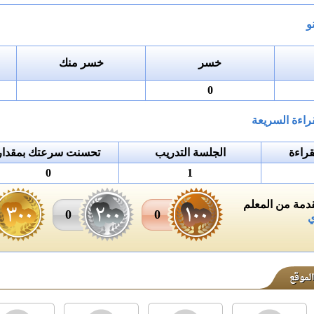
و
خسر
خسر منك
0
راءة السريعة
راءة
الجلسة التدريب
تحسنت سرعتك بمقدار
0
1
مة من المعلم
0
0
ي