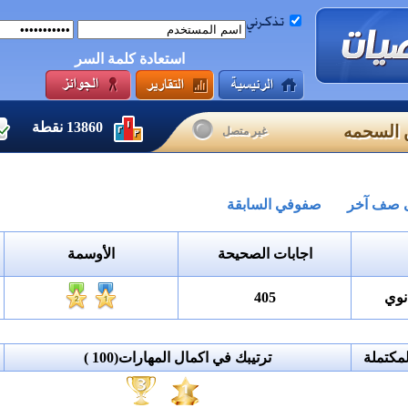
استعادة كلمة السر
13860
نقطة
ن السحمه
غير متصل
لى صف آخر
صفوفي السابقة
اجابات الصحيحة
الأوسمة
نوي
405
مكتملة
ترتيبك في اكمال المهارات
(100 )