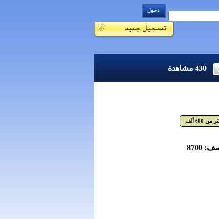
430
مشاهدة
ر من 600 ألف
 8700