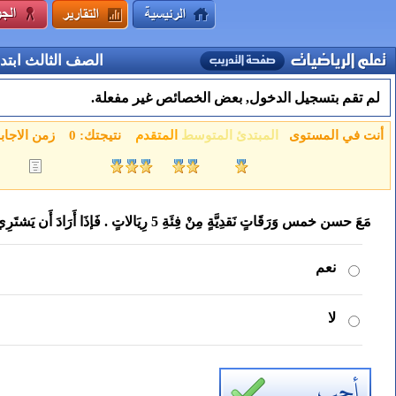
الصف الثالث ابتد
لم تقم بتسجيل الدخول, بعض الخصائص غير مفعلة.
أنت في المستوى
المبتدئ
المتوسط
المتقدم
نتيجتك:
0
زمن الاجاب
مَعَ حسن خمس وَرَقَاتٍ نَقدِيَّةٍ مِنْ فِئَةِ 5 رِيَالاتٍ . فَإذَا أَرَادَ أَن يَشتَرِي 3 عدادات للأطفال ، وَ كَانَ سِعرُ العداد الوَاحِدِ 7 رِيَالاتٍ . فَهَل يَكفِي المَبلَغُ الذِي مَعَهُ ؟
نعم
لا